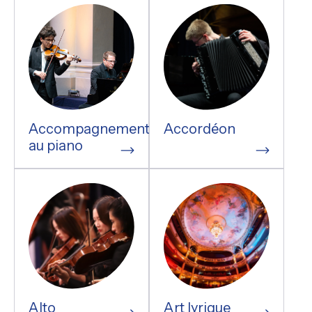
Accompagnement
Accordéon
au piano
Alto
Art lyrique