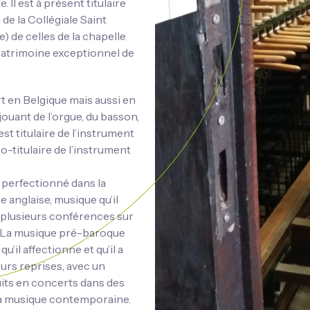
. Il est à présent titulaire
e la Collégiale Saint
) de celles de la chapelle
patrimoine exceptionnel de
t en Belgique mais aussi en
ouant de l’orgue, du basson,
est titulaire de l’instrument
o-titulaire de l’instrument
st perfectionné dans la
anglaise, musique qu’il
é plusieurs conférences sur
. La musique pré-baroque
u’il affectionne et qu’il a
eurs reprises, avec un
uits en concerts dans des
 la musique contemporaine.