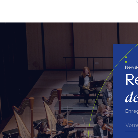
S
Newsl
R
de
Enreg