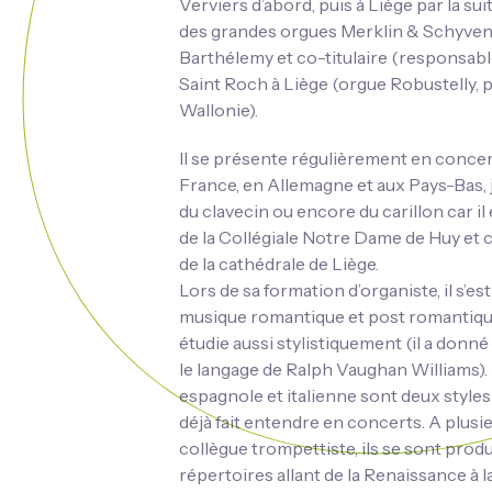
Verviers d’abord, puis à Liège par la suite
des grandes orgues Merklin & Schyven d
Barthélemy et co-titulaire (responsable
Saint Roch à Liège (orgue Robustelly, 
Wallonie).
Il se présente régulièrement en concer
France, en Allemagne et aux Pays-Bas, j
du clavecin ou encore du carillon car il 
de la Collégiale Notre Dame de Huy et c
de la cathédrale de Liège.
Lors de sa formation d’organiste, il s’e
musique romantique et post romantique 
étudie aussi stylistiquement (il a donn
le langage de Ralph Vaughan Williams)
espagnole et italienne sont deux styles q
déjà fait entendre en concerts. A plusi
collègue trompettiste, ils se sont prod
répertoires allant de la Renaissance à