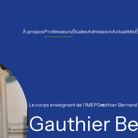
À propos
Professeurs
Études
Admission
Actualités
É
Le corps enseignant de l’IMEP
Gauthier Bernard
Gauthier B