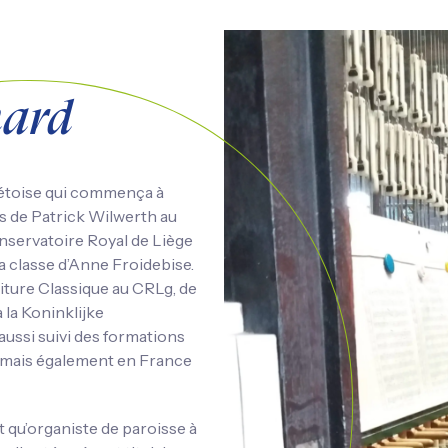
nard
viétoise qui commença à
s de Patrick Wilwerth au
nservatoire Royal de Liège
la classe d’Anne Froidebise.
riture Classique au CRLg, de
 la Koninklijke
aussi suivi des formations
e mais également en France
t qu’organiste de paroisse à