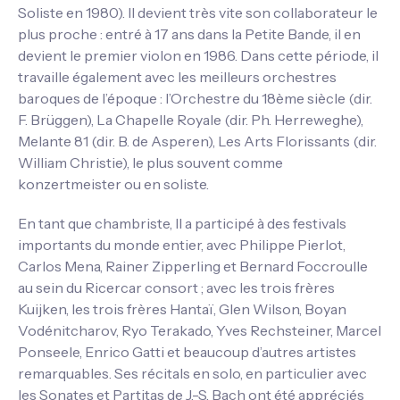
Soliste en 1980). Il devient très vite son collaborateur le
plus proche : entré à 17 ans dans la Petite Bande, il en
devient le premier violon en 1986. Dans cette période, il
travaille également avec les meilleurs orchestres
baroques de l’époque : l’Orchestre du 18ème siècle (dir.
F. Brüggen), La Chapelle Royale (dir. Ph. Herreweghe),
Melante 81 (dir. B. de Asperen), Les Arts Florissants (dir.
William Christie), le plus souvent comme
konzertmeister ou en soliste.
En tant que chambriste, Il a participé à des festivals
importants du monde entier, avec Philippe Pierlot,
Carlos Mena, Rainer Zipperling et Bernard Foccroulle
au sein du Ricercar consort ; avec les trois frères
Kuijken, les trois frères Hantaï, Glen Wilson, Boyan
Vodénitcharov, Ryo Terakado, Yves Rechsteiner, Marcel
Ponseele, Enrico Gatti et beaucoup d’autres artistes
remarquables. Ses récitals en solo, en particulier avec
les Sonates et Partitas de J.-S. Bach ont été appréciés