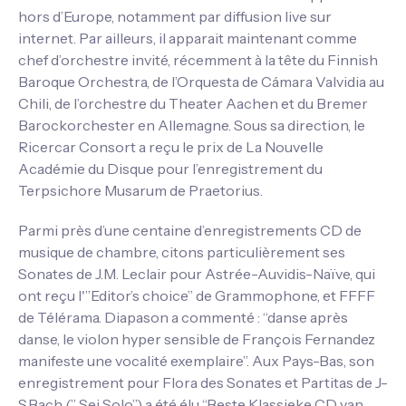
hors d’Europe, notamment par diffusion live sur
internet. Par ailleurs, il apparait maintenant comme
chef d’orchestre invité, récemment à la tête du Finnish
Baroque Orchestra, de l’Orquesta de Cámara Valvidia au
Chili, de l’orchestre du Theater Aachen et du Bremer
Barockorchester en Allemagne. Sous sa direction, le
Ricercar Consort a reçu le prix de La Nouvelle
Académie du Disque pour l’enregistrement du
Terpsichore Musarum de Praetorius.
Parmi près d’une centaine d’enregistrements CD de
musique de chambre, citons particulièrement ses
Sonates de J.M. Leclair pour Astrée-Auvidis-Naïve, qui
ont reçu l'”Editor’s choice” de Grammophone, et FFFF
de Télérama. Diapason a commenté : “danse après
danse, le violon hyper sensible de François Fernandez
manifeste une vocalité exemplaire”. Aux Pays-Bas, son
enregistrement pour Flora des Sonates et Partitas de J-
S.Bach (” Sei Solo”) a été élu “Beste Klassieke CD van