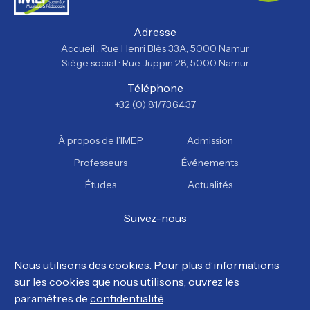
Adresse
Accueil : Rue Henri Blès 33A, 5000 Namur
Siège social : Rue Juppin 28, 5000 Namur
Téléphone
+32 (0) 81/73.64.37
À propos de l’IMEP
Admission
Professeurs
Événements
Études
Actualités
Suivez-nous
Facebook
Instagram
YouTube
TikTok
Nous utilisons des cookies. Pour plus d’informations
sur les cookies que nous utilisons, ouvrez les
© Tous droits réservés, IMEP 2026.
paramètres de
confidentialité
.