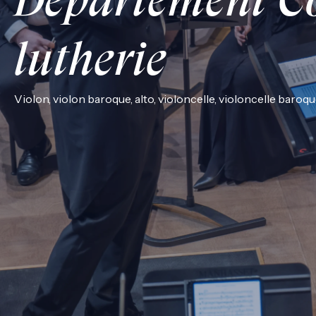
Département C
lutherie
Violon, violon baroque, alto, violoncelle, violoncelle baroqu