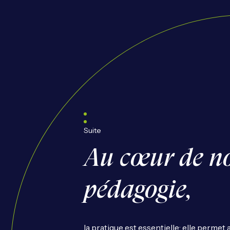
Suite
Au cœur de no
pédagogie,
la pratique est essentielle: elle perme