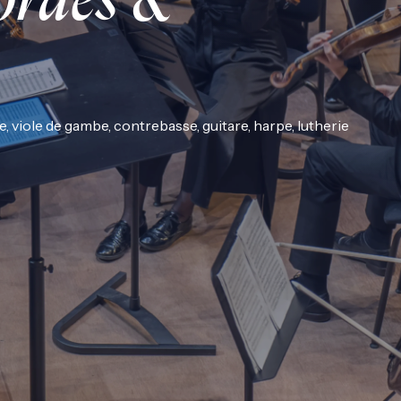
ordes &
e, viole de gambe, contrebasse, guitare, harpe, lutherie