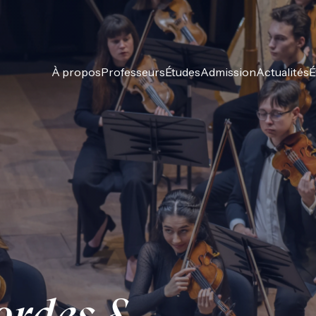
À propos
Professeurs
Études
Admission
Actualités
É