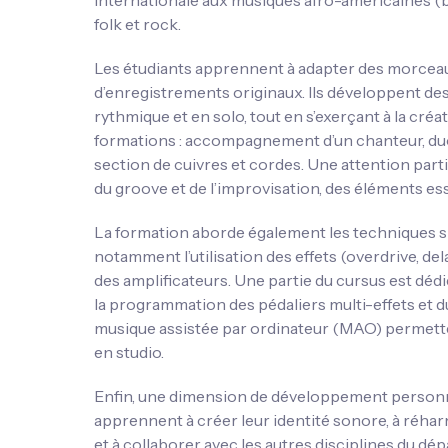
internationale aux musiques afro-américaines (bl
folk et rock.
Les étudiants apprennent à adapter des morceaux
d’enregistrements originaux. Ils développent 
rythmique et en solo, tout en s’exerçant à la créa
formations : accompagnement d’un chanteur, duo
section de cuivres et cordes. Une attention par
du groove et de l’improvisation, des éléments ess
La formation aborde également les techniques sp
notamment l’utilisation des effets (overdrive, dela
des amplificateurs. Une partie du cursus est dédi
la programmation des pédaliers multi-effets et d
musique assistée par ordinateur (MAO) permettent
en studio.
Enfin, une dimension de développement personnel
apprennent à créer leur identité sonore, à réh
et à collaborer avec les autres disciplines du d