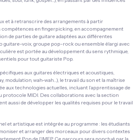
ues, soul, funk, gospel…), en passant par des influences
 et à retranscrire des arrangements à partir
des compétences en fingerpicking, en accompagnement
tion de parties de guitare adaptées aux différentes
 guitare-voix, groupe pop-rock ou ensemble élargi avec
ticulière est portée au développement du sens rythmique,
entiels pour tout guitariste Pop.
écifiques aux guitares électriques et acoustiques,
y, modulation, wah-wah…), le travail du son et la maîtrise
ée aux technologies actuelles, incluant l’apprentissage de
u protocole MIDI. Des collaborations avec la section
 aussi de développer les qualités requises pour le travail
 et artistique est intégrée au programme : les étudiants
armoniser et arranger des morceaux pour divers contextes
épartement Pop de l’IMEP. Ce parcours sera ponctué par la