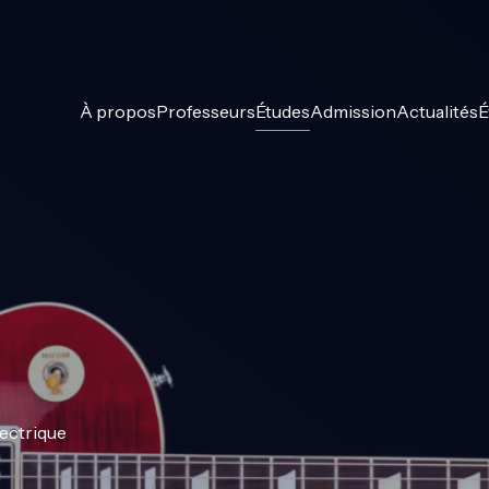
À propos
Professeurs
Études
Admission
Actualités
É
lectrique