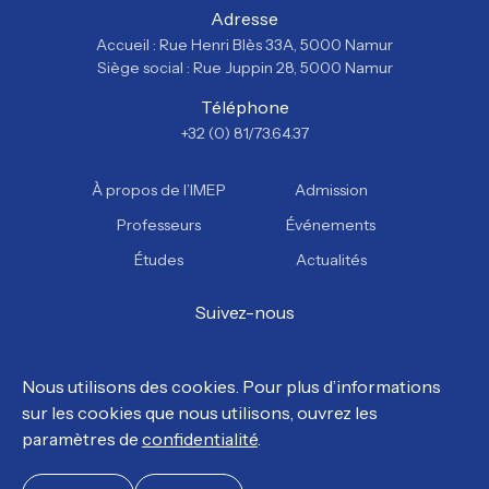
Adresse
Accueil : Rue Henri Blès 33A, 5000 Namur
Siège social : Rue Juppin 28, 5000 Namur
Téléphone
+32 (0) 81/73.64.37
À propos de l’IMEP
Admission
Professeurs
Événements
Études
Actualités
Suivez-nous
Facebook
Instagram
YouTube
TikTok
Nous utilisons des cookies. Pour plus d’informations
sur les cookies que nous utilisons, ouvrez les
© Tous droits réservés, IMEP 2026.
paramètres de
confidentialité
.
Politique de confidentialité
Politique en matière de cookies