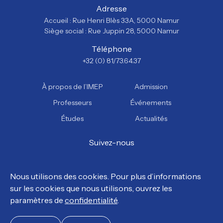
Adresse
Accueil : Rue Henri Blès 33A, 5000 Namur
Siège social : Rue Juppin 28, 5000 Namur
Téléphone
+32 (0) 81/73.64.37
À propos de l’IMEP
Admission
Professeurs
Événements
Études
Actualités
Suivez-nous
Facebook
Instagram
YouTube
TikTok
Nous utilisons des cookies. Pour plus d’informations
sur les cookies que nous utilisons, ouvrez les
© Tous droits réservés, IMEP 2026.
paramètres de
confidentialité
.
Politique de confidentialité
Politique en matière de cookies