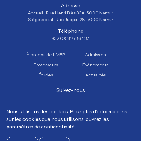
Adresse
Accueil : Rue Henri Blès 33A, 5000 Namur
Siège social : Rue Juppin 28, 5000 Namur
Téléphone
+32 (0) 81/73.64.37
À propos de l’IMEP
Admission
Professeurs
Événements
Études
Actualités
Suivez-nous
Facebook
Instagram
YouTube
TikTok
Nous utilisons des cookies. Pour plus d’informations
sur les cookies que nous utilisons, ouvrez les
© Tous droits réservés, IMEP 2026.
paramètres de
confidentialité
.
Politique de confidentialité
Politique en matière de cookies