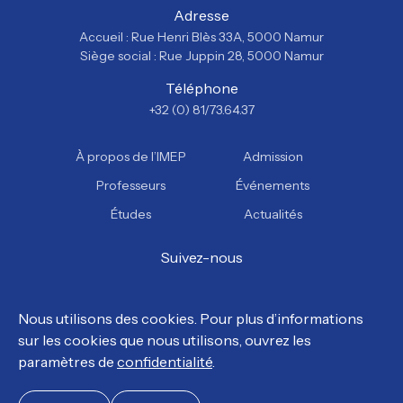
Adresse
Accueil : Rue Henri Blès 33A, 5000 Namur
Siège social : Rue Juppin 28, 5000 Namur
Téléphone
+32 (0) 81/73.64.37
À propos de l’IMEP
Admission
Professeurs
Événements
Études
Actualités
Suivez-nous
Facebook
Instagram
YouTube
TikTok
Nous utilisons des cookies. Pour plus d’informations
sur les cookies que nous utilisons, ouvrez les
© Tous droits réservés, IMEP 2026.
paramètres de
confidentialité
.
Politique de confidentialité
Politique en matière de cookies