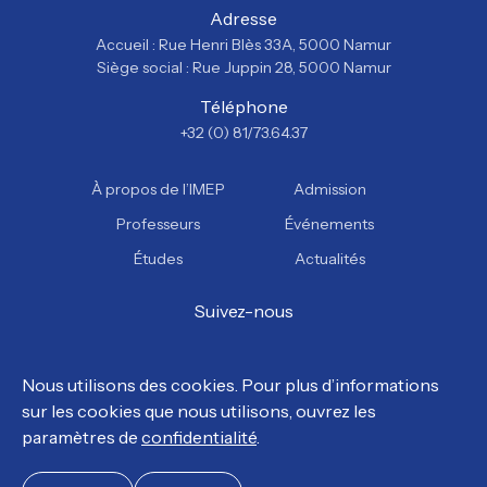
Adresse
Accueil : Rue Henri Blès 33A, 5000 Namur
Siège social : Rue Juppin 28, 5000 Namur
Téléphone
+32 (0) 81/73.64.37
À propos de l’IMEP
Admission
Professeurs
Événements
Études
Actualités
Suivez-nous
Facebook
Instagram
YouTube
TikTok
Nous utilisons des cookies. Pour plus d’informations
sur les cookies que nous utilisons, ouvrez les
© Tous droits réservés, IMEP 2026.
paramètres de
confidentialité
.
Politique de confidentialité
Politique en matière de cookies