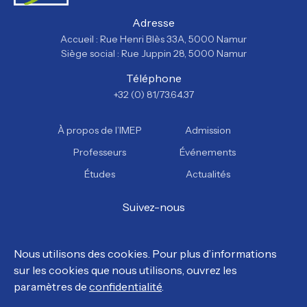
Adresse
Accueil : Rue Henri Blès 33A, 5000 Namur
Siège social : Rue Juppin 28, 5000 Namur
Téléphone
+32 (0) 81/73.64.37
À propos de l’IMEP
Admission
Professeurs
Événements
Études
Actualités
Suivez-nous
Facebook
Instagram
YouTube
TikTok
Nous utilisons des cookies. Pour plus d’informations
sur les cookies que nous utilisons, ouvrez les
© Tous droits réservés, IMEP 2026.
paramètres de
confidentialité
.
Politique de confidentialité
Politique en matière de cookies