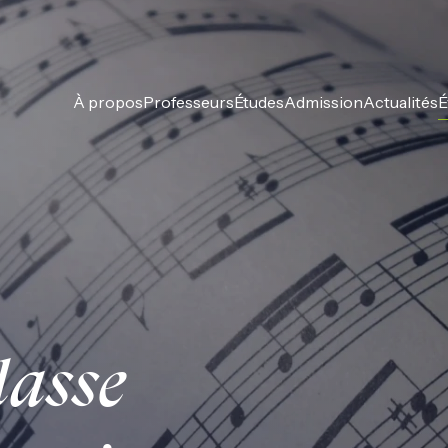
À propos
Professeurs
Études
Admission
Actualités
É
lasse