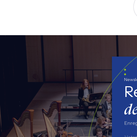
S
Newsl
R
de
Enreg