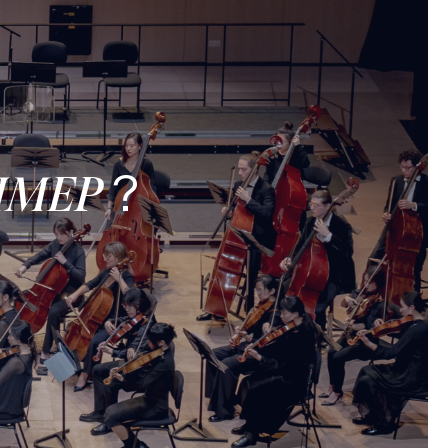
?
’IMEP