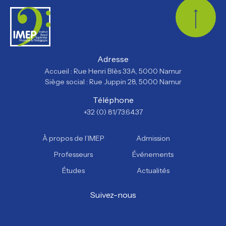
Retour
Adresse
Accueil : Rue Henri Blès 33A, 5000 Namur
Siège social : Rue Juppin 28, 5000 Namur
Téléphone
+32 (0) 81/73.64.37
À propos de l’IMEP
Admission
Professeurs
Événements
Études
Actualités
Suivez-nous
Facebook
Instagram
YouTube
TikTok