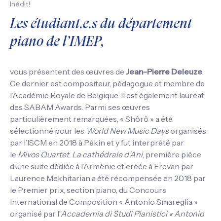
Inédit!
Les étudiant.e.s du département
piano de l’IMEP,
vous présentent des œuvres de
Jean-Pierre Deleuze
.
Ce dernier est compositeur, pédagogue et membre de
l’Académie Royale de Belgique. Il est également lauréat
des SABAM Awards. Parmi ses œuvres
particulièrement remarquées, « Shôrô » a été
sélectionné pour les
World New Music Days
organisés
par l’ISCM en 2018 à Pékin et y fut interprété par
le
Mivos Quartet
.
La cathédrale d’Ani
, première pièce
d’une suite dédiée à l’Arménie et créée à Erevan par
Laurence Mekhitarian a été récompensée en 2018 par
le Premier prix, section piano, du Concours
International de Composition « Antonio Smareglia »
organisé par l’
Accademia di Studi Pianistici « Antonio