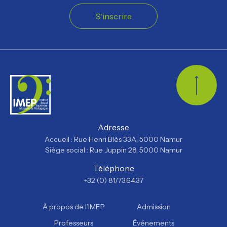
S'inscrire
Retour
Adresse
Accueil : Rue Henri Blès 33A, 5000 Namur
Siège social : Rue Juppin 28, 5000 Namur
Téléphone
+32 (0) 81/73.64.37
À propos de l’IMEP
Admission
Professeurs
Événements