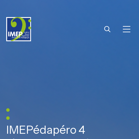
IMEP
Ouvri
Rechercher
IMEPédapéro 4