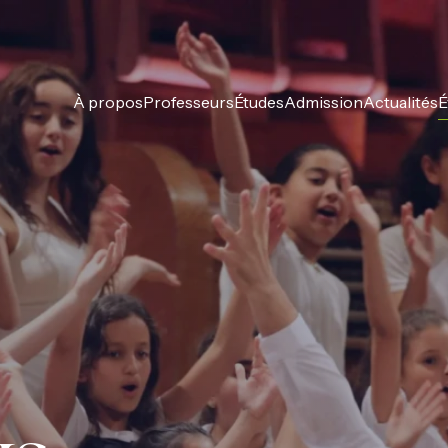
À propos
Professeurs
Études
Admission
Actualités
É