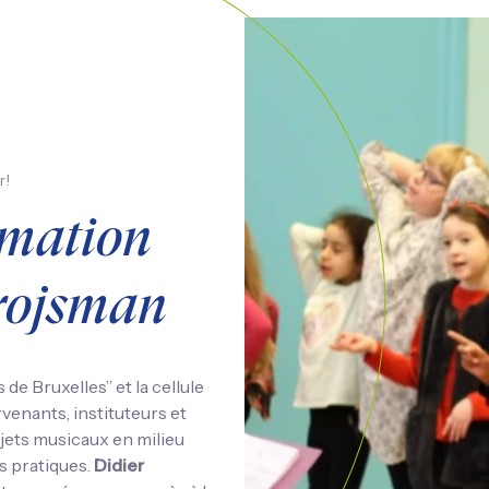
r!
rmation
rojsman
 de Bruxelles” et la cellule
venants, instituteurs et
ojets musicaux en milieu
s pratiques.
Didier