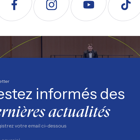
uivez nous sur Facebook
Suivez nous sur Instagram
Suivez nous sur YouTube
Suivez nous s
etter
estez informés des
rnières actualités
istrez votre email ci-dessous