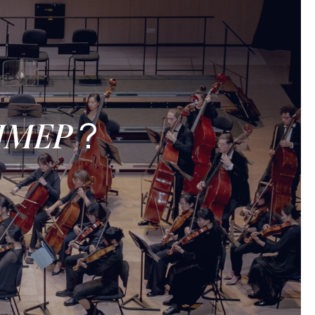
?
’IMEP