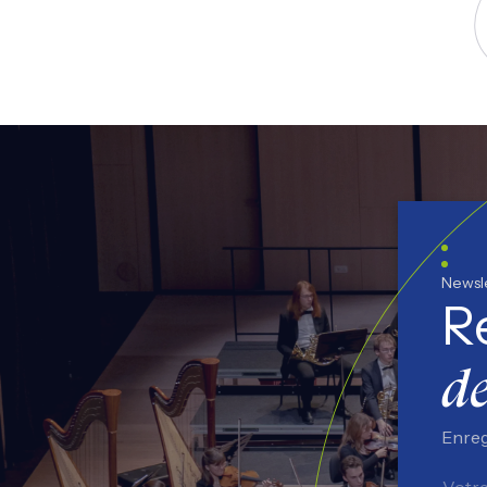
S
Newsl
R
de
Enreg