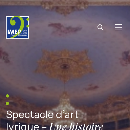
IMEP
Ouvri
Rechercher
Spectacle d’art
lyrique –
Une histoire