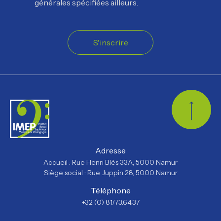
générales spécifiées ailleurs.
S'inscrire
Retour
Adresse
Accueil : Rue Henri Blès 33A, 5000 Namur
Siège social : Rue Juppin 28, 5000 Namur
Téléphone
+32 (0) 81/73.64.37