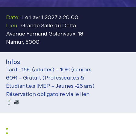
Date :
Le 1 avril 2027 à 20:00
Lieu :
Grande Salle du Delta
Avenue Fernand Golenvaux, 18
Namur, 5000
Infos
Tarif : 15€ (adultes) – 10€ (seniors
60+) – Gratuit (Professeur.e.s &
Étudiant.e.s IMEP – Jeunes -26 ans)
Réservation obligatoire via le lien