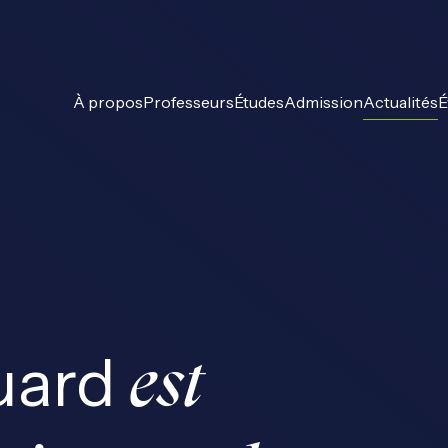
À propos
Professeurs
Études
Admission
Actualités
É
uard
est