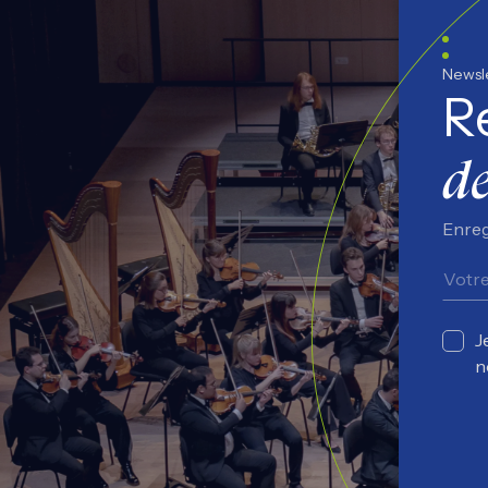
Newsl
R
de
Enreg
J
n