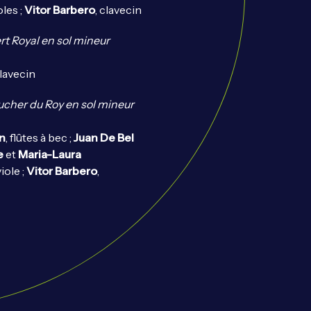
ioles ;
Vitor Barbero
, clavecin
t Royal en sol mineur
clavecin
oucher du Roy en sol mineur
in
, flûtes à bec ;
Juan De Bel
e
et
Maria-Laura
viole ;
Vitor Barbero
,