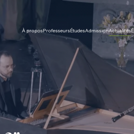
À propos
Professeurs
Études
Admission
Actualités
É