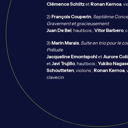
Clémence Schiltz
et
Ronan Kernoa
, v
2)
François Couperin
,
Septième Concer
Gravement et gracieusement
Juan De Bel
, hautbois ;
Vitor Barbero
, 
3)
Marin Marais
,
Suite en trio pour le c
Prélude
Jacqueline Emontspohl
et
Aurore Col
et
Javi Trujillo
, hautbois ;
Yukiko
Nagas
Schoutteten
, violons ;
Ronan Kernoa
, 
clavecin