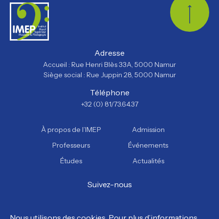
Retour
Adresse
Accueil : Rue Henri Blès 33A, 5000 Namur
Siège social : Rue Juppin 28, 5000 Namur
Téléphone
+32 (0) 81/73.64.37
À propos de l’IMEP
Admission
Professeurs
Événements
Études
Actualités
Suivez-nous
Facebook
Instagram
YouTube
TikTok
Nous utilisons des cookies. Pour plus d’informations