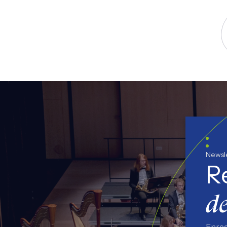
S
Newsl
R
de
Enreg