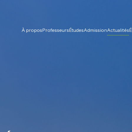
À propos
Professeurs
Études
Admission
Actualités
É