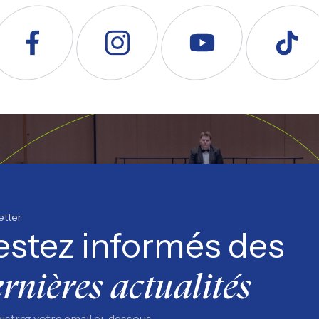
uivez nous sur Facebook
Suivez nous sur Instagram
Suivez nous sur YouTube
Suivez nous s
etter
estez informés des
rnières actualités
istrez votre email ci-dessous