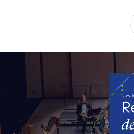
S
Newsl
R
de