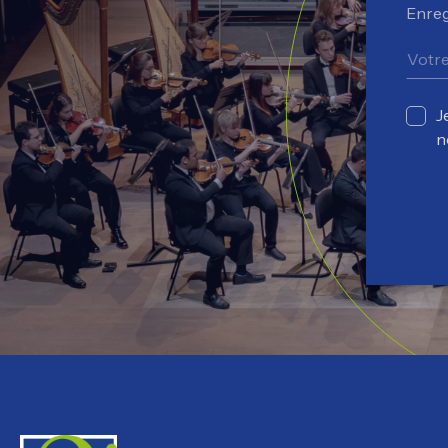
Enreg
J
n