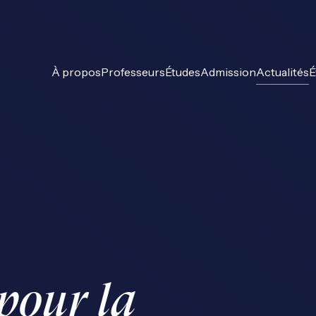
À propos
Professeurs
Études
Admission
Actualités
É
pour la