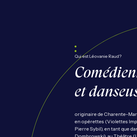
Qui est Léovanie Raud?
Comédienn
et danseu
originaire de Charente-Marit
en opérettes (Violettes Impé
Pierre Sybil), en tant que 
Dombrowski), au Théâtre (L