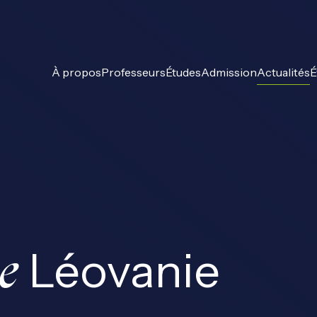
À propos
Professeurs
Études
Admission
Actualités
É
Léovanie
e