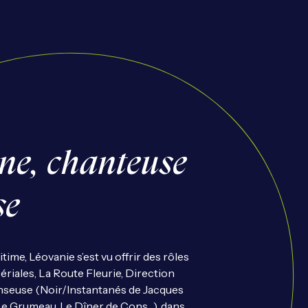
e, chanteuse
se
ime, Léovanie s’est vu offrir des rôles
riales, La Route Fleurie, Direction
danseuse (Noir/Instantanés de Jacques
e Grumeau, Le Dîner de Cons…), dans