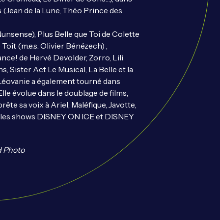
 (Jean de la Lune, Théo Prince des
nsense), Plus Belle que Toi de Colette
Toît (m.e.s. Olivier Bénézech) ,
ance! de Hervé Devolder, Zorro, Lili
, Sister Act Le Musical, La Belle et la
Léovanie a également tourné dans
lle évolue dans le doublage de films,
rête sa voix à Ariel, Maléfique, Javotte,
r les shows DISNEY ON ICE et DISNEY
H Photo