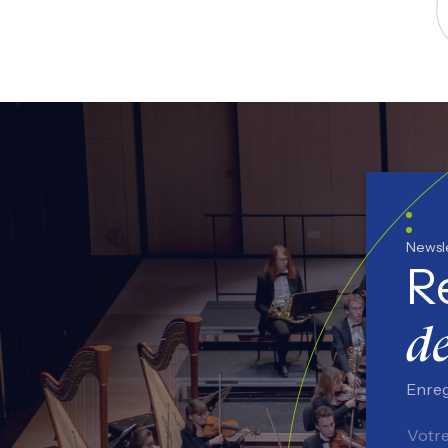
S
Newsl
R
de
Enreg