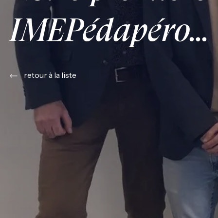
IMEPédapéro…
retour à la liste