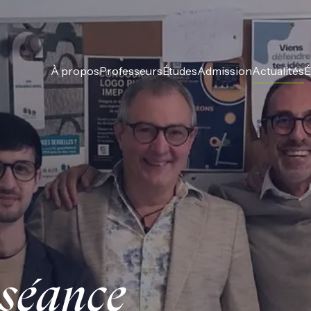
À propos
Professeurs
Études
Admission
Actualités
É
 séance