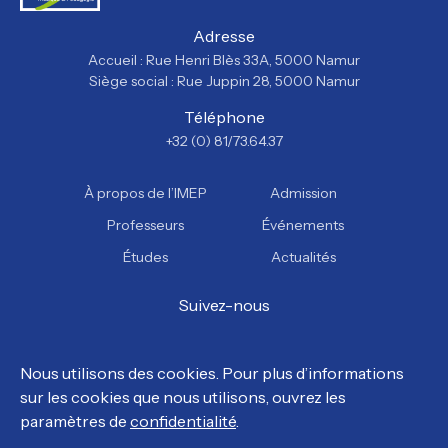
Adresse
Accueil : Rue Henri Blès 33A, 5000 Namur
Siège social : Rue Juppin 28, 5000 Namur
Téléphone
+32 (0) 81/73.64.37
À propos de l’IMEP
Admission
Professeurs
Événements
Études
Actualités
Suivez-nous
Facebook
Instagram
YouTube
TikTok
Nous utilisons des cookies. Pour plus d’informations
sur les cookies que nous utilisons, ouvrez les
© Tous droits réservés, IMEP 2026.
paramètres de
confidentialité
.
Politique de confidentialité
Politique en matière de cookies