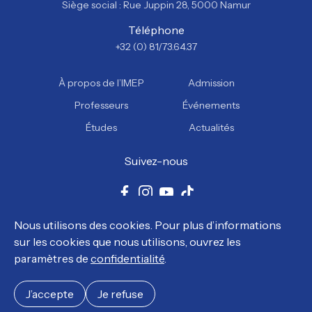
Siège social : Rue Juppin 28, 5000 Namur
Téléphone
+32 (0) 81/73.64.37
À propos de l’IMEP
Admission
Professeurs
Événements
Études
Actualités
Suivez-nous
Facebook
Instagram
YouTube
TikTok
Nous utilisons des cookies. Pour plus d’informations
© Tous droits réservés, IMEP 2026.
sur les cookies que nous utilisons, ouvrez les
Politique de confidentialité
Politique en matière de cookies
paramètres de
confidentialité
.
J’accepte
Je refuse
Made by La Niche Agency