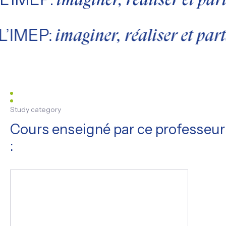
imaginer, réaliser et pa
L’IMEP:
imaginer, réaliser et pa
Study category
Cours enseigné par ce professeur
: