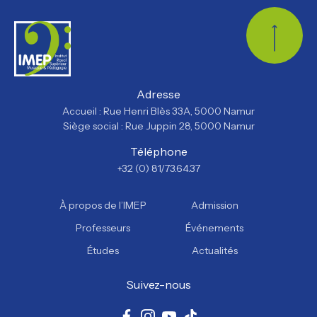
Retour
Adresse
Accueil : Rue Henri Blès 33A, 5000 Namur
Siège social : Rue Juppin 28, 5000 Namur
Téléphone
+32 (0) 81/73.64.37
À propos de l’IMEP
Admission
Professeurs
Événements
Études
Actualités
Suivez-nous
Facebook
Instagram
YouTube
TikTok