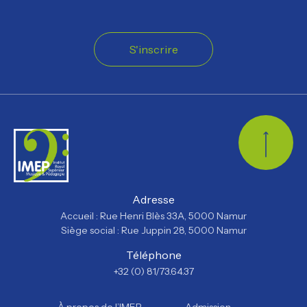
S'inscrire
Retour
Adresse
Accueil : Rue Henri Blès 33A, 5000 Namur
Siège social : Rue Juppin 28, 5000 Namur
Téléphone
+32 (0) 81/73.64.37