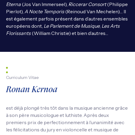
Eterna
(Jos Van Immerseel),
Riccerar Consort
(Philippe
Pierlot),
A Nocte Temporis
(Reinoud Van Mechelen)… Il
est également parfois présent dans d’autres ensembles
européens dont,
Le Parlement de Musique
,
Les Arts
Florissants
(William Christie) et bien d’autres…
Curriculum Vitae
Ronan Kernoa
est déjà plongé très tôt dans la musique ancienne grâce
à son père musicologue et luthiste. Après deux
premiers prix de perfectionnement à l’unanimité avec
les félicitations du jury en violoncelle et musique de