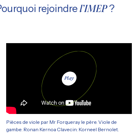
Pourquoi rejoindre
?
l’IMEP
Play
Pièces de viole par Mr Forqueray le père. Viole de
gambe: Ronan Kernoa Clavecin: Korneel Bernolet.