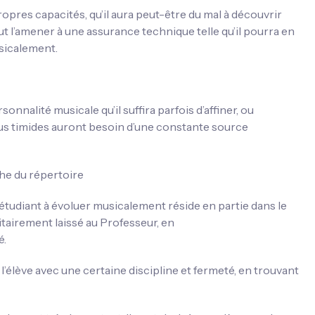
opres capacités, qu’il aura peut-être du mal à découvrir
 faut l’amener à une assurance technique telle qu’il pourra en
sicalement.
onnalité musicale qu’il suffira parfois d’affiner, ou
lus timides auront besoin d’une constante source
oche du répertoire
’étudiant à évoluer musicalement réside en partie dans le
itairement laissé au Professeur, en
é.
 l’élève avec une certaine discipline et fermeté, en trouvant