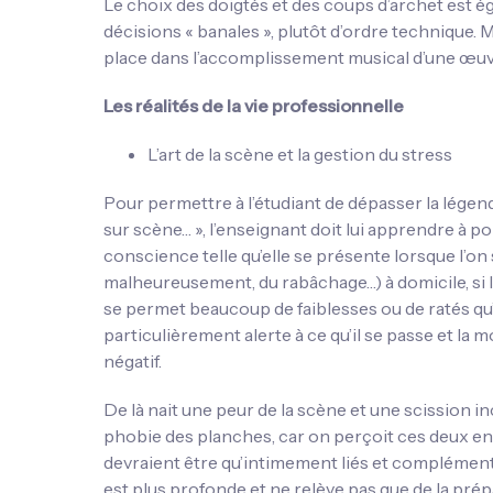
Le choix des doigtés et des coups d’archet est ég
décisions « banales », plutôt d’ordre technique. 
place dans l’accomplissement musical d’une œuv
Les réalités de la vie professionnelle
L’art de la scène et la gestion du stress
Pour permettre à l’étudiant de dépasser la légend
sur scène… », l’enseignant doit lui apprendre à po
conscience telle qu’elle se présente lorsque l’on s
malheureusement, du rabâchage…) à domicile, si l
se permet beaucoup de faiblesses ou de ratés qu’il
particulièrement alerte à ce qu’il se passe et la
négatif.
De là nait une peur de la scène et une scission in
phobie des planches, car on perçoit ces deux en
devraient être qu’intimement liés et complémenta
est plus profonde et ne relève pas que de la pr