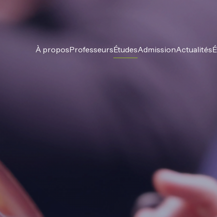
À propos
Professeurs
Études
Admission
Actualités
É