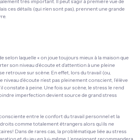
alement très important. Il peut s’agir à première vue de
Mais ces détails (qui n’en sont pas), prennent une grande
re.
e selon laquelle « on joue toujours mieux à la maison que
rter son niveau d’écoute et d’attention à une pleine
e retrouve sur scène. En effet, lors du travail (ou,
e niveau d’écoute n’est pas pleinement conscient, l’élève
 constate à peine. Une fois sur scène, le stress le rend
 moindre imperfection devient source de grand stress
consciente entre le confort du travail personnel et la
droits comme totalement étrangers alors qu’ils ne
ires! Dans de rares cas, la problématique liée au stress
éparation et du jeu en lui-même. L’enseignant recommandera